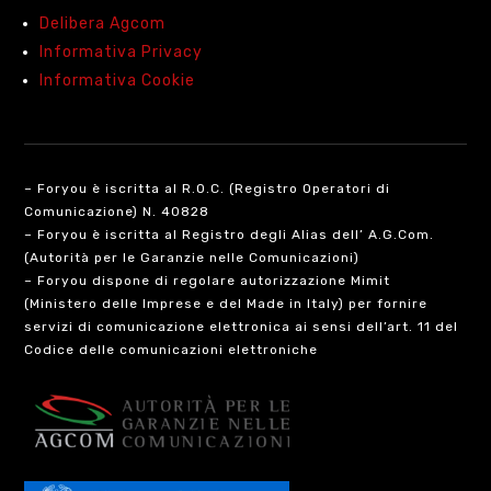
Delibera Agcom
Informativa Privacy
Informativa Cookie
– Foryou è iscritta al R.O.C. (Registro Operatori di
Comunicazione) N. 40828
– Foryou è iscritta al Registro degli Alias dell’ A.G.Com.
(Autorità per le Garanzie nelle Comunicazioni)
– Foryou dispone di regolare autorizzazione Mimit
(Ministero delle Imprese e del Made in Italy) per fornire
servizi di comunicazione elettronica ai sensi dell’art. 11 del
Codice delle comunicazioni elettroniche