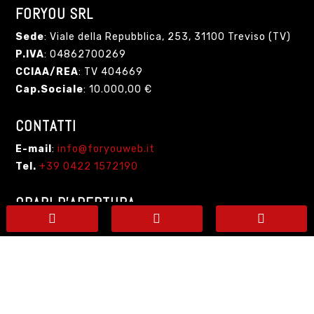
FORYOU SRL
Sede
: Viale della Repubblica, 253, 31100 Treviso (TV)
P.IVA
: 04862700269
CCIAA/REA
: TV 404669
Cap.Sociale
: 10.000,00 €
CONTATTI
E-mail
:
info@foryouweb.it
Tel.
+39 0422
1572190
ORARI D’APERTURA



da
Lunedì
a
Venerdì
9.00 – 13.00 / 14.00 – 18.00
LINK UTILI
Delibera Agcom