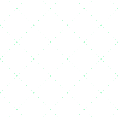
LISTE B2B - AZIENDE
VOICE CALL PER GENERAZIONE
LEAD CALDE